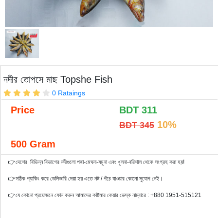
নদীর তোপসে মাছ Topshe Fish
0 Rataings
Price
BDT
311
10%
BDT 345
500 Gram
👉দেশের বিভিন্ন বিভাগের নদীগুলো পদ্মা-মেঘনা-যমুনা এবং খুলনা-বরিশাল থেকে সংগ্রহ করা হয়!
👉সঠিক প্যাকিং করে ডেলিভারি দেয়া হয় এতে নষ্ট / পঁচে যাওয়ার কোনো সুযোগ নেই।
👉যে কোনো প্রয়োজনে ফোন করুন আমাদের কাষ্টমার কেয়ার ডেস্ক নাম্বারে : +880 1951-515121