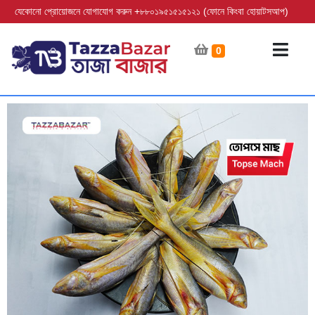
যেকোনো প্রোয়োজনে যোগাযোগ করুন +৮৮০১৯৫১৫১৫১২১ (ফোনে কিংবা হোয়াটসআপ)
0