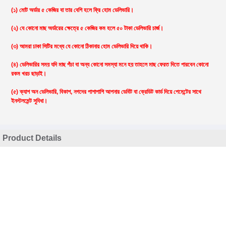
(১) মোট অর্ডার ৫ কেজির বা তার বেশি হলে ফ্রি হোম ডেলিভারি।
(২) যে কোনো মাছ অর্ডারের ক্ষেত্রে ৫ কেজির কম হলে ৫০ টাকা ডেলিভারি চার্জ।
(৩) আমরা ঢাকা সিটির মধ্যে যে কোনো ঠিকানায় হোম ডেলিভারি দিয়ে থাকি।
(৪) ডেলিভারির সময় যদি মাছ পঁচা বা অন্য কোনো সমস্যা মনে হয় তাহলে মাছ ফেরত দিতে পারবেন কোনো
রকম খরচ ছাড়াই।
(৫) ক্যাশ অন ডেলিভারি, বিকাশ, নগদের পাশাপাশি আপনার ডেবিট বা ক্রেডিট কার্ড দিয়ে পেমেন্টের সাথে
ইনস্টলমেন্ট সুবিধা।
Product Details