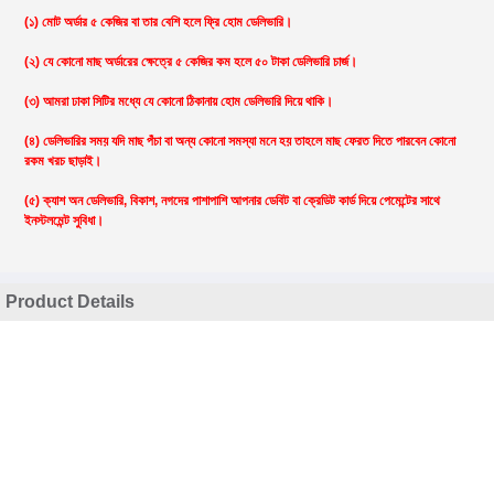
(১) মোট অর্ডার ৫ কেজির বা তার বেশি হলে ফ্রি হোম ডেলিভারি।
(২) যে কোনো মাছ অর্ডারের ক্ষেত্রে ৫ কেজির কম হলে ৫০ টাকা ডেলিভারি চার্জ।
(৩) আমরা ঢাকা সিটির মধ্যে যে কোনো ঠিকানায় হোম ডেলিভারি দিয়ে থাকি।
(৪) ডেলিভারির সময় যদি মাছ পঁচা বা অন্য কোনো সমস্যা মনে হয় তাহলে মাছ ফেরত দিতে পারবেন কোনো
রকম খরচ ছাড়াই।
(৫) ক্যাশ অন ডেলিভারি, বিকাশ, নগদের পাশাপাশি আপনার ডেবিট বা ক্রেডিট কার্ড দিয়ে পেমেন্টের সাথে
ইনস্টলমেন্ট সুবিধা।
Product Details