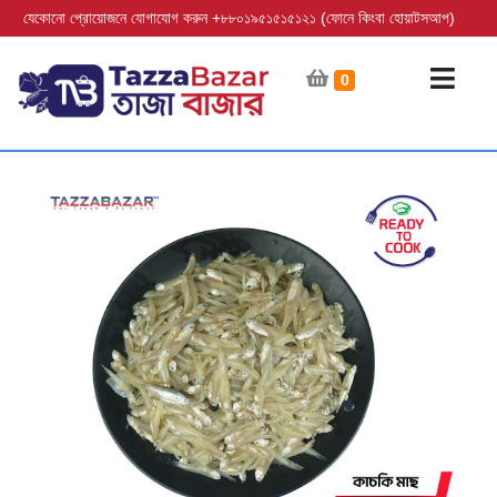
যেকোনো প্রোয়োজনে যোগাযোগ করুন +৮৮০১৯৫১৫১৫১২১ (ফোনে কিংবা হোয়াটসআপ)
0